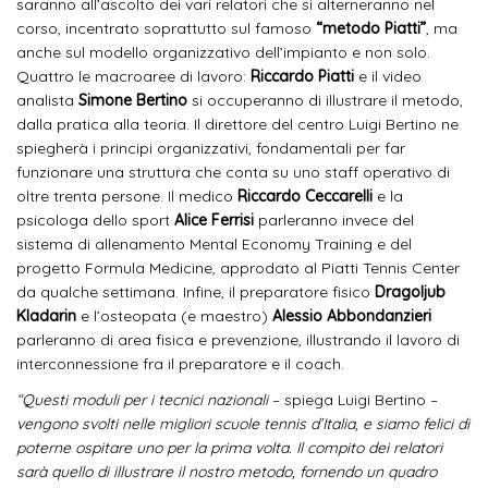
saranno all’ascolto dei vari relatori che si alterneranno nel
corso, incentrato soprattutto sul famoso
“metodo Piatti”
, ma
anche sul modello organizzativo dell’impianto e non solo.
Quattro le macroaree di lavoro:
Riccardo Piatti
e il video
analista
Simone Bertino
si occuperanno di illustrare il metodo,
dalla pratica alla teoria. Il direttore del centro Luigi Bertino ne
spiegherà i principi organizzativi, fondamentali per far
funzionare una struttura che conta su uno staff operativo di
oltre trenta persone. Il medico
Riccardo Ceccarelli
e la
psicologa dello sport
Alice Ferrisi
parleranno invece del
sistema di allenamento Mental Economy Training e del
progetto Formula Medicine, approdato al Piatti Tennis Center
da qualche settimana. Infine, il preparatore fisico
Dragoljub
Kladarin
e l’osteopata (e maestro)
Alessio Abbondanzieri
parleranno di area fisica e prevenzione, illustrando il lavoro di
interconnessione fra il preparatore e il coach.
“Questi moduli per i tecnici nazionali
– spiega Luigi Bertino –
vengono svolti nelle migliori scuole tennis d’Italia, e siamo felici di
poterne ospitare uno per la prima volta. Il compito dei relatori
sarà quello di illustrare il nostro metodo, fornendo un quadro