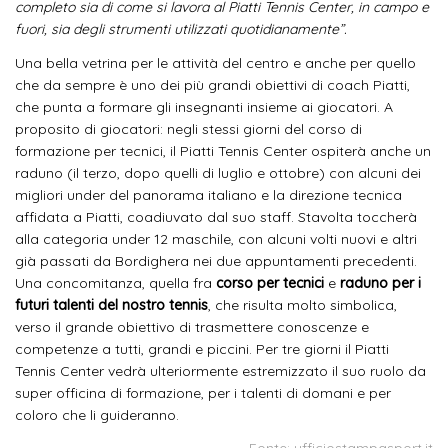
completo sia di come si lavora al Piatti Tennis Center, in campo e
fuori, sia degli strumenti utilizzati quotidianamente”.
Una bella vetrina per le attività del centro e anche per quello
che da sempre è uno dei più grandi obiettivi di coach Piatti,
che punta a formare gli insegnanti insieme ai giocatori. A
proposito di giocatori: negli stessi giorni del corso di
formazione per tecnici, il Piatti Tennis Center ospiterà anche un
raduno (il terzo, dopo quelli di luglio e ottobre) con alcuni dei
migliori under del panorama italiano e la direzione tecnica
affidata a Piatti, coadiuvato dal suo staff. Stavolta toccherà
alla categoria under 12 maschile, con alcuni volti nuovi e altri
già passati da Bordighera nei due appuntamenti precedenti.
Una concomitanza, quella fra
corso per tecnici
e
raduno per i
futuri talenti del nostro tennis
, che risulta molto simbolica,
verso il grande obiettivo di trasmettere conoscenze e
competenze a tutti, grandi e piccini. Per tre giorni il Piatti
Tennis Center vedrà ulteriormente estremizzato il suo ruolo da
super officina di formazione, per i talenti di domani e per
coloro che li guideranno.
Fonte: ufficiostampasport.it